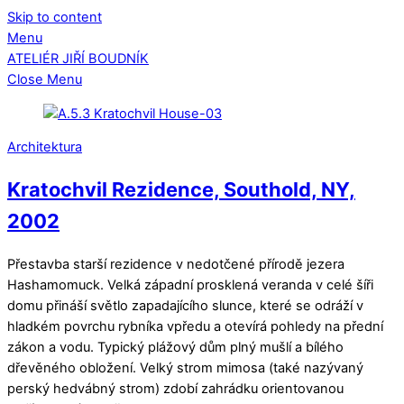
Skip to content
Menu
ATELIÉR JIŘÍ BOUDNÍK
Close Menu
Architektura
Kratochvil Rezidence, Southold, NY,
2002
Přestavba starší rezidence v nedotčené přírodě jezera
Hashamomuck. Velká západní prosklená veranda v celé šíři
domu přináší světlo zapadajícího slunce, které se odráží v
hladkém povrchu rybníka vpředu a otevírá pohledy na přední
zákon a vodu. Typický plážový dům plný mušlí a bílého
dřevěného obložení. Velký strom mimosa (také nazývaný
perský hedvábný strom) zdobí zahrádku orientovanou