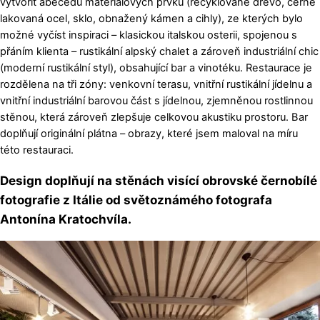
vytvořit abecedu materiálových prvků (recyklované dřevo, černě
lakovaná ocel, sklo, obnažený kámen a cihly), ze kterých bylo
možné vyčíst inspiraci – klasickou italskou osterii, spojenou s
přáním klienta – rustikální alpský chalet a zároveň industriální chic
(moderní rustikální styl), obsahující bar a vinotéku. Restaurace je
rozdělena na tři zóny: venkovní terasu, vnitřní rustikální jídelnu a
vnitřní industriální barovou část s jídelnou, zjemněnou rostlinnou
stěnou, která zároveň zlepšuje celkovou akustiku prostoru. Bar
doplňují originální plátna – obrazy, které jsem maloval na míru
této restauraci.
Design doplňují na stěnách visící obrovské černobílé
fotografie z Itálie od světoznámého fotografa
Antonína Kratochvíla.