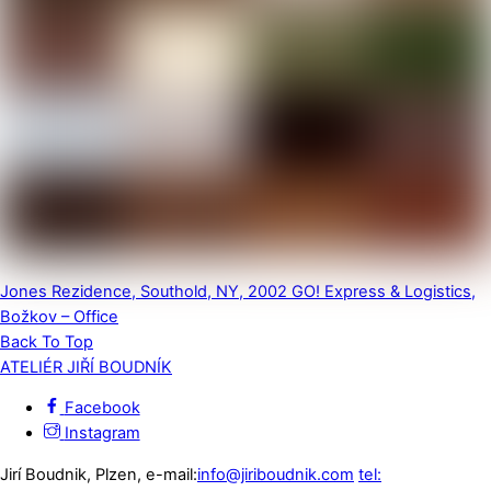
Jones Rezidence, Southold, NY, 2002
GO! Express & Logistics,
Božkov – Office
Back To Top
ATELIÉR JIŘÍ BOUDNÍK
Facebook
Instagram
Jirí Boudnik, Plzen, e-mail:
info@jiriboudnik.com
tel: